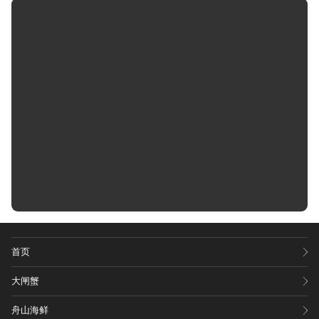
首页
大闸蟹
舟山海鲜