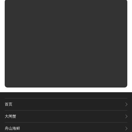
首页
大闸蟹
舟山海鲜