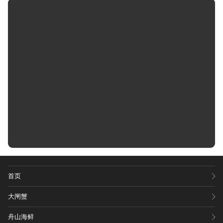
首页
大闸蟹
舟山海鲜