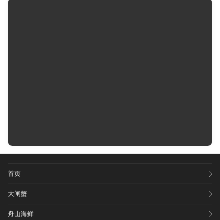
首页
大闸蟹
舟山海鲜