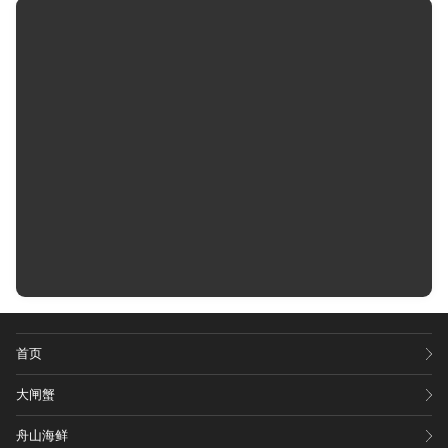
首页
大闸蟹
舟山海鲜