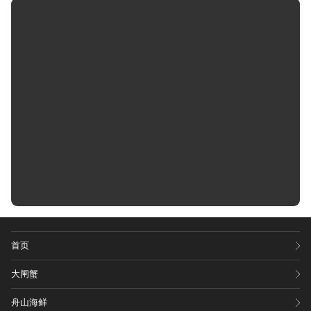
首页
大闸蟹
舟山海鲜