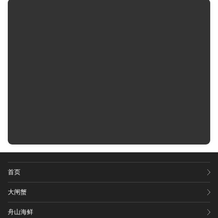
首页
大闸蟹
舟山海鲜