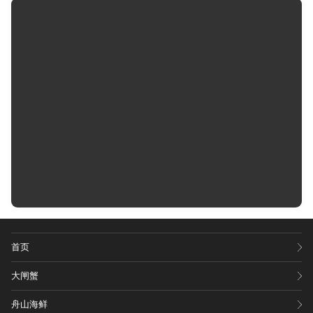
首页
大闸蟹
舟山海鲜