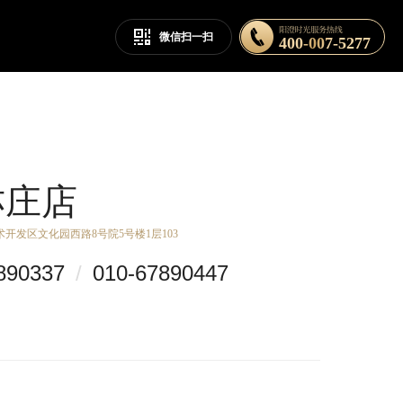
微信扫一扫
400-007-5277
亦庄店
开发区文化园西路8号院5号楼1层103
890337
/
010-67890447