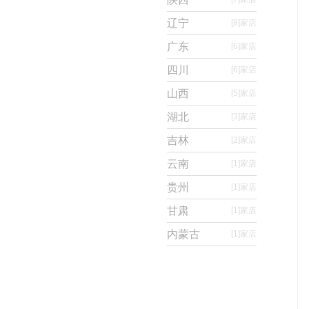
辽宁
[8]
家店
广东
[6]
家店
四川
[6]
家店
山西
[5]
家店
湖北
[3]
家店
吉林
[2]
家店
云南
[1]
家店
贵州
[1]
家店
甘肃
[1]
家店
内蒙古
[1]
家店