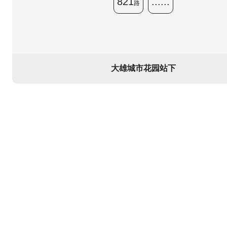
821
......
路
大雄城市花园站下