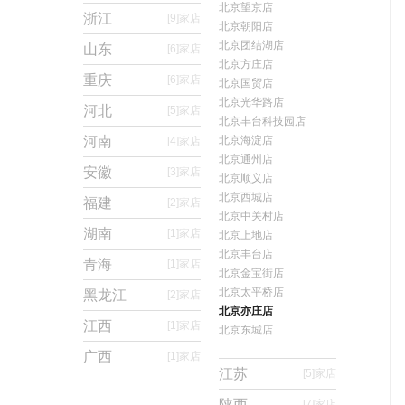
北京望京店
浙江
[9]
家店
北京朝阳店
北京团结湖店
山东
[6]
家店
北京方庄店
重庆
[6]
家店
北京国贸店
北京光华路店
河北
[5]
家店
北京丰台科技园店
河南
北京海淀店
[4]
家店
北京通州店
安徽
[3]
家店
北京顺义店
北京西城店
福建
[2]
家店
北京中关村店
湖南
[1]
家店
北京上地店
北京丰台店
青海
[1]
家店
北京金宝街店
北京太平桥店
黑龙江
[2]
家店
北京亦庄店
江西
[1]
家店
北京东城店
广西
[1]
家店
江苏
[5]
家店
陕西
[7]
家店