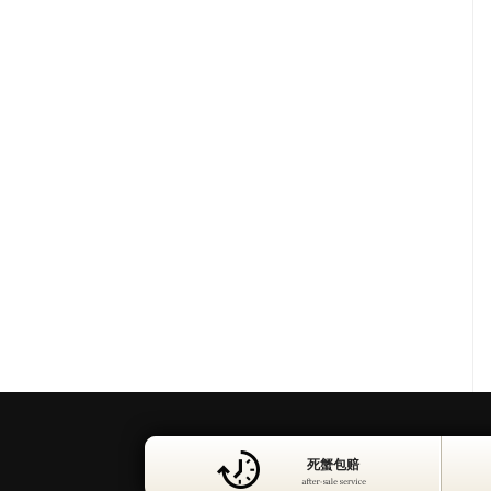
层层筛选
死蟹包赔