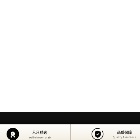
130+直营店
快递包邮
只只精选
品质保障