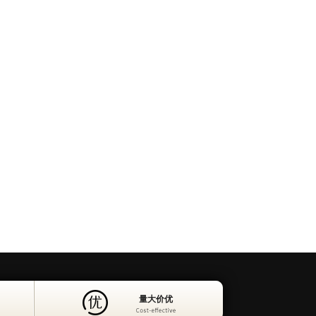
80+人工座席
量大价优