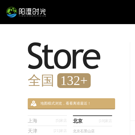
全国
132+
地图模式浏览，看看离谁最近！
上海
[5]
家店
北京
[19]
家店
天津
[21]
家店
北京石景山店